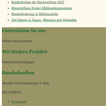
Rundschreiben der Bürgerstiftung 2025
Bürgerstiftung fördert Mühlendokumentation
Bundesförderung in Millionenhöhe
Alte Bäume in Taunus, Rheingau und Wiesbaden
Unterstützen Sie uns
Weitere Informationen
Wir fördern Projekte
Fördermittel beantragen
Rundschreiben
Aktuelle Informationen per E-Mail
MENU
MENU
Impressum