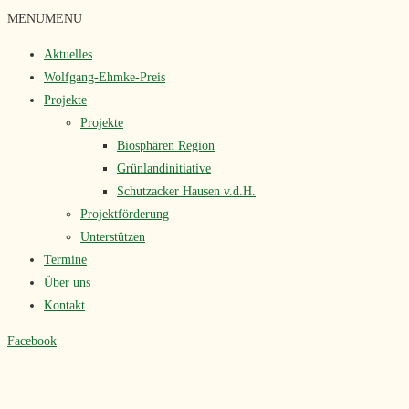
Zum
MENU
MENU
Inhalt
Aktuelles
springen
Wolfgang-Ehmke-Preis
Projekte
Projekte
Biosphären Region
Grünlandinitiative
Schutzacker Hausen v.d.H.
Projektförderung
Unterstützen
Termine
Über uns
Kontakt
Facebook