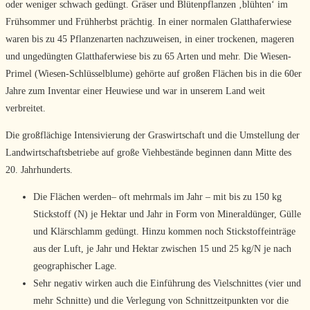
oder weniger schwach gedüngt. Gräser und Blütenpflanzen ‚blühten‘ im
Frühsommer und Frühherbst prächtig. In einer normalen Glatthaferwiese
waren bis zu 45 Pflanzenarten nachzuweisen, in einer trockenen, mageren
und ungedüngten Glatthaferwiese bis zu 65 Arten und mehr. Die Wiesen-
Primel (Wiesen-Schlüsselblume) gehörte auf großen Flächen bis in die 60er
Jahre zum Inventar einer Heuwiese und war in unserem Land weit
verbreitet.
Die großflächige Intensivierung der Graswirtschaft und die Umstellung der
Landwirtschafts­betriebe auf große Viehbestände beginnen dann Mitte des
20. Jahrhunderts.
Die Flächen werden– oft mehrmals im Jahr – mit bis zu 150 kg
Stickstoff (N) je Hektar und Jahr in Form von Mineraldünger, Gülle
und Klärschlamm gedüngt. Hinzu kommen noch Stickstoffeinträge
aus der Luft, je Jahr und Hektar zwischen 15 und 25 kg/N je nach
geographischer Lage.
Sehr negativ wirken auch die Einführung des Vielschnittes (vier und
mehr Schnitte) und die Verlegung von Schnittzeitpunkten vor die